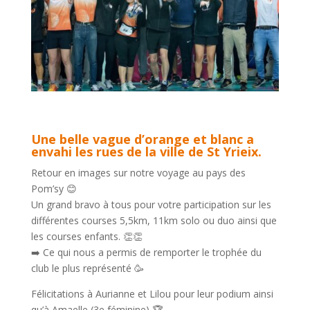
Une belle vague d’orange et blanc a
envahi les rues de la ville de St Yrieix.
Retour en images sur notre voyage au pays des
Pom’sy 😊
Un grand bravo à tous pour votre participation sur les
différentes courses 5,5km, 11km solo ou duo ainsi que
les courses enfants. 👏👏
➡️ Ce qui nous a permis de remporter le trophée du
club le plus représenté 🥳
Félicitations à Aurianne et Lilou pour leur podium ainsi
qu’à Amaelle (3e féminine) 🏆