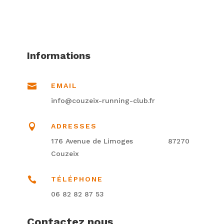
Informations

EMAIL
info@couzeix-running-club.fr

ADRESSES
176 Avenue de Limoges
87270
Couzeix

TÉLÉPHONE
06 82 82 87 53
Contactez nous