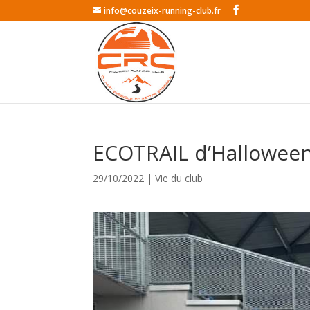
info@couzeix-running-club.fr
ECOTRAIL d’Hallowee
29/10/2022
|
Vie du club