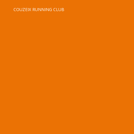
COUZEIX RUNNING CLUB
Accueil
Entraîneurs
Nous rejoindre
Contact
Nos partenaires
Politique de confidentialité